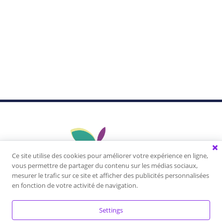
Ce site utilise des cookies pour améliorer votre expérience en ligne,
vous permettre de partager du contenu sur les médias sociaux,
mesurer le trafic sur ce site et afficher des publicités personnalisées
Vivez une expérience unique, apprenez à vous
en fonction de votre activité de navigation.
connaître, libérez votre plein potentiel, développez
vos talents, créez la vie dont vous rêvez!
Settings