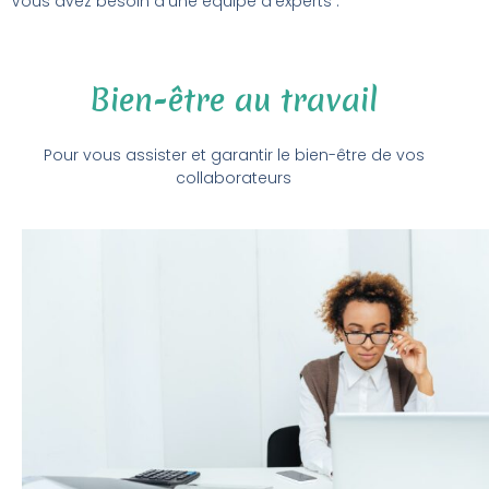
Vous avez besoin d’une équipe d’experts :
Bien-être au travail
Pour vous assister et garantir le bien-être de vos
collaborateurs
Vous souhaitez mettre en pratique votre politique de bien-
être au travail, prévenir les conflits au sein de vos équipes,
prévenir le suicide, le harcèlement et l’épuisement? Vous
souhaitez leur offrir une écoute bienveillante de la part
d’une personne objective et qualifiée?
Pour vous assister et garantir le bien-être de vos
collaborateurs, nous mettons à votre disposition notre
personne de confiance bilingue (FR/NL) certifiée et formée
par Mensura.