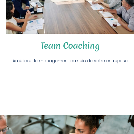
Team Coaching
Améliorer le management au sein de votre entreprise
Vous êtes responsable d’équipe et souhaitez être coaché
pour apprendre à gérer une équipe, à développer les
compétences et le Team Spirit de votre équipe, à fixer des
objectifs individuels et/ou collectifs? Notre business coach
se fera un plaisir de partager son expérience en people
management.
Vous êtes administrateur, gérant, directeur et souhaitez
développer une stratégie et des procédures, fixer des
objectifs pour votre entreprise/asbl. Forte d’une dizaine
d’années d’expérience en tant que directrice financière,