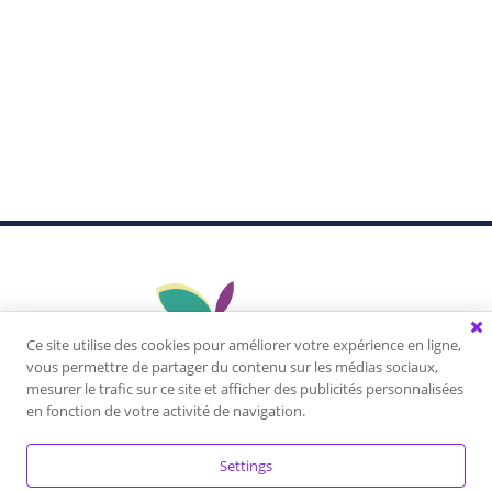
Ce site utilise des cookies pour améliorer votre expérience en ligne,
vous permettre de partager du contenu sur les médias sociaux,
mesurer le trafic sur ce site et afficher des publicités personnalisées
Vivez une expérience unique, apprenez à vous
en fonction de votre activité de navigation.
connaître, libérez votre plein potentiel, développez
vos talents, créez la vie dont vous rêvez!
Settings