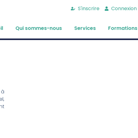
S'inscrire
Connexion
il
Qui sommes-nous
Services
Formations
 à
l,
nt