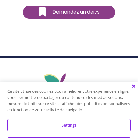
Demandez un deivs
Ce site utilise des cookies pour améliorer votre expérience en ligne,
vous permettre de partager du contenu sur les médias sociaux,
mesurer le trafic sur ce site et afficher des publicités personnalisées
Vivez une expérience unique, apprenez à vous
en fonction de votre activité de navigation.
connaître, libérez votre plein potentiel, développez
vos talents, créez la vie dont vous rêvez!
Settings